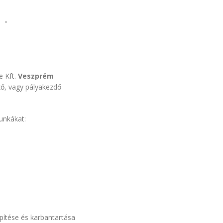
e Kft.
Veszprém
ző, vagy pályakezdő
munkákat:
pítése és karbantartása