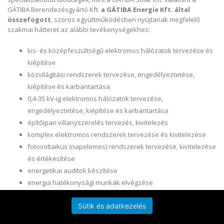
GÁTIBA Berendezésgyártó Kft.
a GÁTIBA Energie Kft. által
összefogott
, szoros együttműködésben nyújtanak megfelelő
szakmai hátteret az alábbi tevékenységekhez:
kis- és középfeszültségű elektromos hálózatok tervezése és
kiépítése
közvilágítási rendszerek tervezése, engedélyeztetése,
kiépítése és karbantartása
0,4-35 kV-ig elektromos hálózatok tervezése,
engedélyeztetése, kiépítése és karbantartása
építőipari villanyszerelés tervezés, kivitelezés
komplex elektromos rendszerek tervezése és kivitelezése
fotovoltaikus (napelemes) rendszerek tervezése, kivitelezése
és értékesítése
energetikai auditok készítése
energia hatékonysági munkák elvégzése
elektromos elosztó berendezések tervezése, gyártása és
Sütik és adatkezelés
telepítése
villamossági anyagok kiskereskedelme