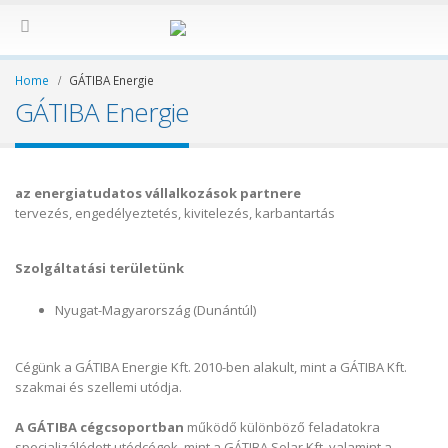
Home
GÁTIBA Energie
GÁTIBA Energie
az energiatudatos vállalkozások partnere
tervezés, engedélyeztetés, kivitelezés, karbantartás
Szolgáltatási területünk
Nyugat-Magyarország (Dunántúl)
Cégünk a GÁTIBA Energie Kft. 2010-ben alakult, mint a GÁTIBA Kft.
szakmai és szellemi utódja.
A GÁTIBA cégcsoportban
működő különböző feladatokra
specializálódott utódcégek, mint a GÁTIBA Solar Kft. valamint a